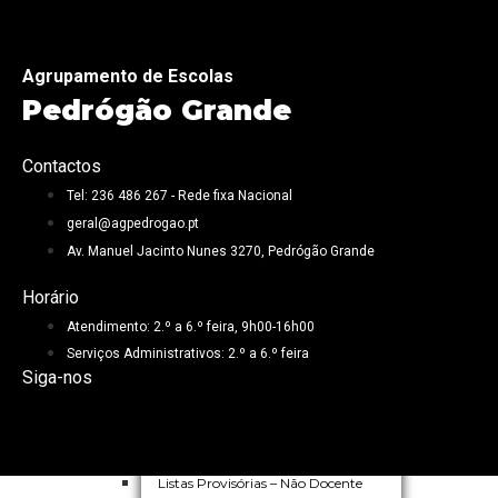
Agrupamento de Escolas
Pedrógão Grande
Docentes
Não Docentes
Contactos
Tel: 236 486 267 - Rede fixa Nacional
geral@agpedrogao.pt
Av. Manuel Jacinto Nunes 3270, Pedrógão Grande
Horário
Atendimento: 2.º a 6.º feira, 9h00-16h00
Serviços Administrativos: 2.º a 6.º feira
Siga-nos
Avisos de Abertura – Não Docente
Listas Provisórias – Não Docente