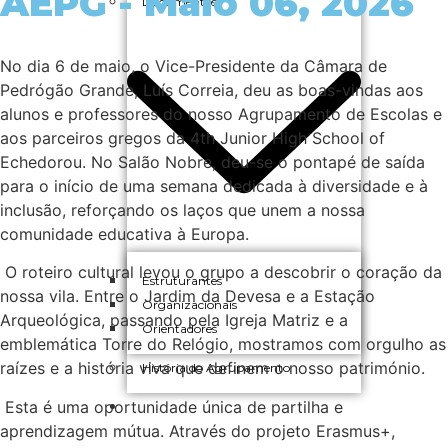
AEPG - Maio 06, 2026
Documentos
No dia 6 de maio, o Vice-Presidente da Câmara de
Pedrógão Grande, Luís Correia, deu as boas-vindas aos
alunos e professores do nosso Agrupamento de Escolas e
aos parceiros gregos da 4th Junior High School of
Echedorou. No Salão Nobre, deu-se o pontapé de saída
para o início de uma semana dedicada à diversidade e à
inclusão, reforçando os laços que unem a nossa
comunidade educativa à Europa.
O roteiro cultural levou o grupo a descobrir o coração da
Estruturantes
nossa vila. Entre o Jardim da Devesa e a Estação
Organizacionais
Arqueológica, passando pela Igreja Matriz e a
Orientadores
emblemática Torre do Relógio, mostramos com orgulho as
raízes e a história viva que definem o nosso património.
História do Agrupamento
Esta é uma oportunidade única de partilha e
Qualidade
aprendizagem mútua. Através do projeto Erasmus+,