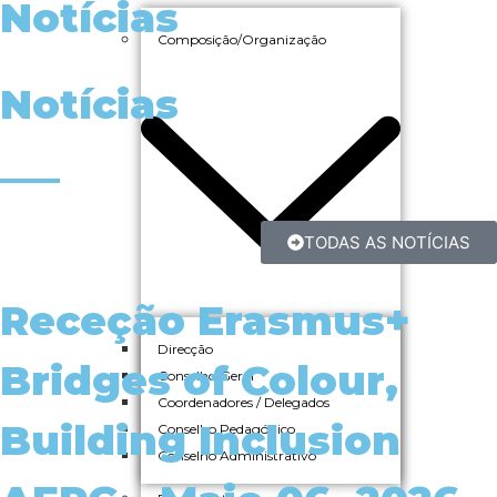
Notícias
Composição/Organização
Notícias
___
TODAS AS NOTÍCIAS
Receção Erasmus+
Direcção
Bridges of Colour,
Conselho Geral
Coordenadores / Delegados
Building Inclusion
Conselho Pedagógico
Conselho Administrativo